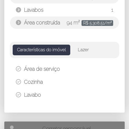
Lavabos
1
Área construída
94 m²
R$ 5.308,51/m²
Características do imóvel
Lazer
Área de serviço
Cozinha
Lavabo
Corretor responsável