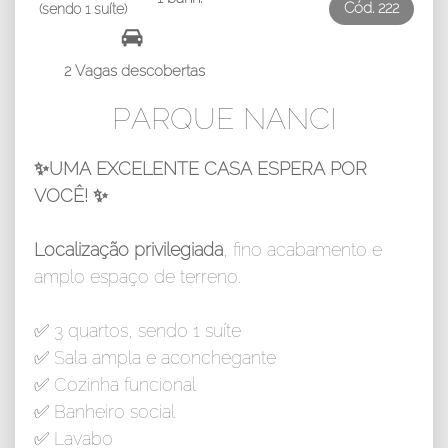
Cód.
222
(sendo 1 suíte)
2 Vagas descobertas
PARQUE NANCI
✨UMA EXCELENTE CASA ESPERA POR
VOCÊ! ✨
Localização privilegiada
, fino acabamento e
amplo espaço de terreno.
✅ 3 quartos, sendo 1 suíte
✅ Sala ampla e aconchegante
✅ Cozinha funcional
✅ Banheiro social
✅ Lavabo