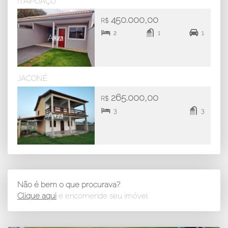
ITAIPUAÇU
450.000,00
R$
2
1
1
JACONÉ
265.000,00
R$
3
3
Não é bem o que procurava?
Clique aqui
e encomende seu imóvel