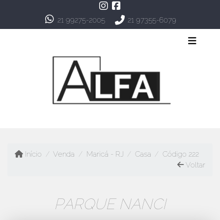
21 99275-2005
21 97355-6079
Início
Venda
Maricá - RJ
Casa
Código 222
Voltar
PARQUE NANCI