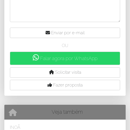
Enviar por e-mail
OU
Falar agora por WhatsApp
Solicitar visita
Fazer proposta
Veja também
INOÃ